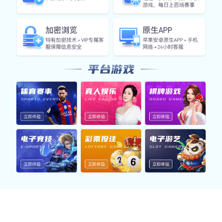
多维安全防御模型
bet体育平台从多个层面构建立体式防御体系，涵盖数据传
输、账户操作与隐私保护，力求为用户营造安全、稳定的使
用体验。
身份认证层
双因子验证
行为识别
通过设备指纹识别、人机验证等方式，全面阻挡非法访问
尝试。