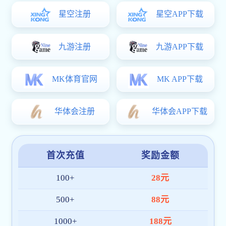
关于我们
bet体育平台 是面向全球体育爱好者的综合服务平台，致力于打
造一个集数据服务、赛事直播与移动体验于一体的专业生态系
统。团队成员拥有丰富的行业背景，平台以稳定性与高可用性著