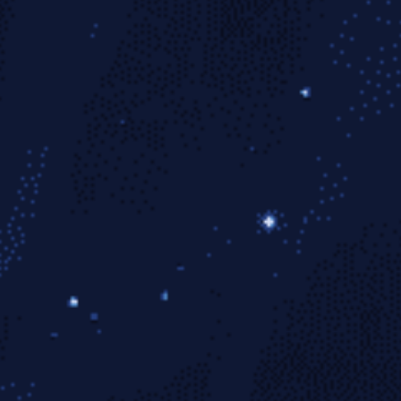
更清晰。
一目了然。
权。
户活跃。
。
。
更丝滑。
。