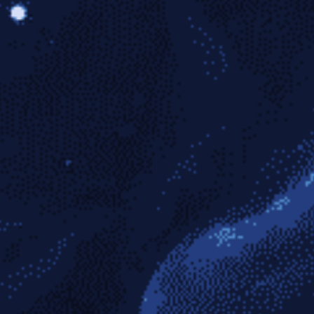
事不中断。
平台官方网站-BET体育在线(中国) 功能扩展做准备。
bet体育平台 App · 为热爱而
-BET体育在线(中国)赛事数据、社区互动与隐私防护于一体，
高度可定制
支持自定义通知、主题界面及关注赛事，打造专属
使用偏好。