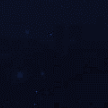
规认证
连续三年用户信赖奖
技术创
/IEC 27001 安全体
BET体育平台官方网站-BET体育
表彰平
。
在线(中国) 保持高活跃度与口碑
信息整
评分，在业内建立稳定口碑。
App下载
关于我们
隐私政策
服务协议
网站地图
合作 / 推荐平台
务，涵盖足球、篮球、电竞等赛事资