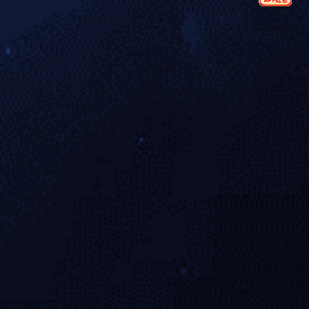
心
服务空间
数据加密保护
应用采用 SSL 协议加密技术，全程保护账户登录与
用户数据，打造安全可靠的赛事平台。