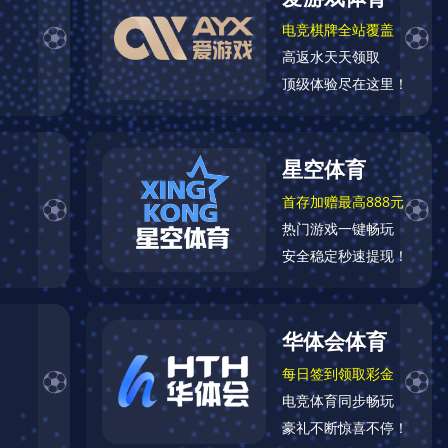
的数据隐私始终处于安全状态。
全天候监控