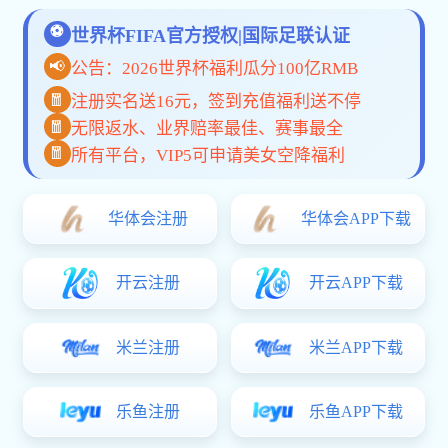
2. 我们收集的信息
为提供更加完整的赛事体验与功能服务，我们可能会收集：
基础信息：如手机号码、头像、注册时间、区域偏好等
设备参数：设备型号、系统版本、IP 地址、唯一标识符等
使用行为：访问记录、浏览习惯、互动偏好等
位置信息：经您授权后所获取的定位信息
3. 信息收集方式
信息的收集主要通过以下方式完成：
您主动提供的信息：如注册、参与评论、反馈等操作行为
系统自动记录的信息：包括访问日志、设备识别等
您授权接入的第三方信息：如社交平台快捷登录数据