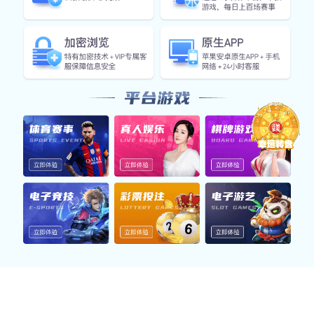
8. 未成年人保护
本平台主要面向成年用户，未满14岁的用户请在监护人陪同下使
用。我们不会主动获取未成年人信息，如有收集将立即处理并删
除相关数据。
9. 政策更新说明
为保障服务与合规性，本隐私政策将不定期更新。重要内容调整
将通过应用弹窗或页面公告告知用户，请及时关注变更。
10. 联系我们
若您在使用过程中对本政策有任何疑问、建议或意见，欢迎通过
以下方式与我们联系：
邮箱：support@airymill.com