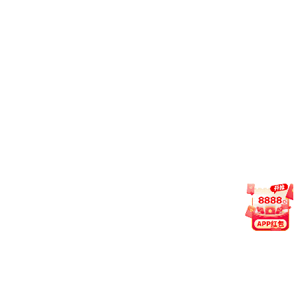
分布式性能网格图层
基于bet体育平台所构建的分布式架构，将关键节点性能以
网格图方式集中展示，便于可视化评估与运维。
节点覆盖率
响应时延
98.7%
29ms