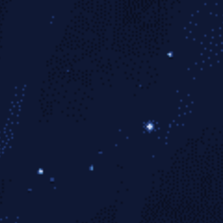
伤病问题，一些主力球员缺席，使得替补阵容捉襟见肘。在这种
境，并为全队注入新的活力。通过收购马拉这样的灵动前锋，将
竞技水平。
仅仅是为了当下，更是着眼于长期发展。若能成功签下马拉，不
核心力量奠定基础，从而实现可持续发展。
乐部态度
家，自然对这笔交易持保守态度。他们虽然知道市场对球员价值
们看来，5000万欧元才符合马拉在场上的贡献和潜力，因此设
之举。
这一价格展现出其对人才培养及保护的决心。他们不愿意因短期
这也是许多小型俱乐部普遍存在的一种思维方式。因此，他们希
，而不是直接拒绝报价。