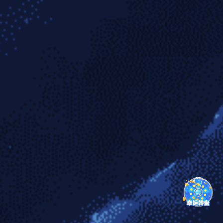
情况下，引入新的攻击
极大丰富球队战术选
仅可以立即提升战斗
评估较高，但也不愿意
定这个价格以保护自身
内获得资金而牺牲掉未
望通过谈判来达到一个