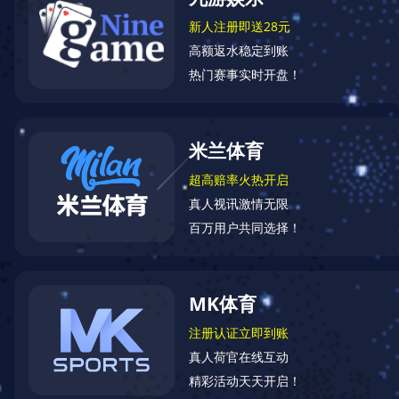
法尔克曝布
近日，德甲球队科隆
经向科隆提出了390
为马拉在近期表现出
的个人能力、布莱顿