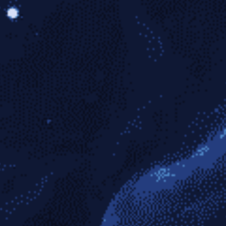
达成交易，科隆仍然会继续依靠马拉本赛季努力争取好成绩，因
个过程中，各方都有自己的考量，对话和交流显得尤为重要，以
响分析
将会给布莱顿带来明显提升。不论是在技战术层面还是心理层面
其他球队而言，这样的一笔投资也将表明俱乐部有意向争夺更高
，他们需要重新考虑如何填补空缺。一旦失去这样一位优秀前锋
人的磨合期不会拖慢整体进程。这无疑是一种挑战，但也可以借
整体实力提升。
是否成行，都将产生一定程度上的连锁反应。从各方角度来看，
球商业运作中的缩影，为我们提供了观察和思考足球经济的新视