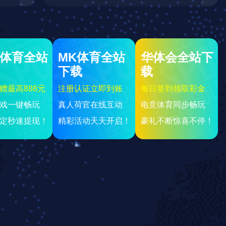
上的速度和技术非常出
强，进球效率高，这使
契配合，以此来提高整
有更高的价值。
提升空间。因此，不少
争日趋激烈，保持稳定
进一步突破，需要补充