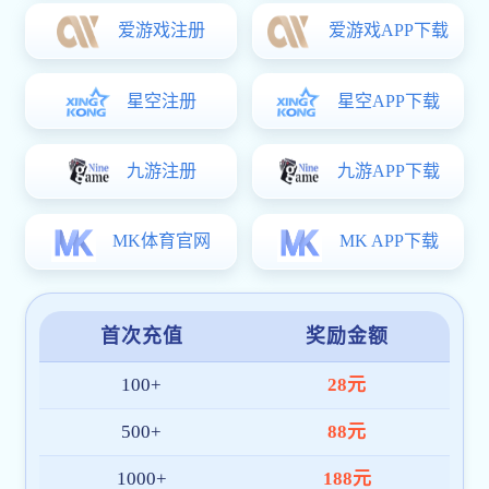
皇马与穆帅再度谈判在即或将
迎来新教练时代
2026-07-04 21:41
39 次阅读
首页
/
体育快讯
在近年来的足球世界中，皇家马德里俱乐部一直是备
受瞩目的焦点。随着球队表现起伏不定，教练人选成
为了讨论的热门话题。而即将在未来几周展开的关于
穆里尼奥与皇马之间的再度谈判，则可能预示着一个
全新的教练时代即将来临。穆里尼奥，这位曾经为皇
马带来辉煌成就的教练，如今再次回归的可能性，引
发了球迷和媒体的广泛关注。本文将从四个方面详细
探讨这一话题，包括过去与现在、穆里尼奥的执教风