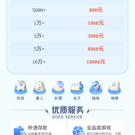
格、皇马未来的发展方向以及球迷反应等，以期全面
呈现这一潜在变动对俱乐部的深远影响。
1、皇马过往与穆帅关系
皇家马德里与穆里尼奥之间的关系可谓曲折而又充满
戏剧性。在他首次执掌皇马期间，穆里尼奥不仅为球
队夺得了西甲冠军，还赢得了国王杯等诸多荣誉。这
一时期，他凭借战术上的灵活运用和严格管理，将球
队推向了巅峰。然而，在他离任后，俱乐部经历了一
段相对低迷的时期，各种内外部挑战接踵而至。
尽管他在2013年离开皇马，但穆里尼奥始终未能完全
脱离这家豪门俱乐部。他对球队的热爱和对成功的不
懈追求，使得人们时常猜测他的回归可能性。在此后
的岁月中，无论是在切尔西、曼联还是热刺，他都保