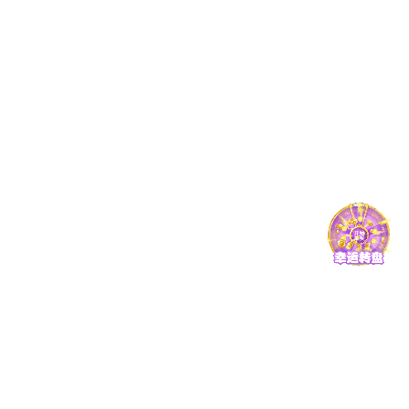
和情感投入，能够有效地调动队员们的积极性，使他
们发挥出最佳水平。在压力巨大的比赛环境中，他总
能保持冷静，并准确判断形势，从而做出有效调整。
然而，这种风格也伴随着一定风险。虽然成功率较
高，但在面对更强劲对手或关键比赛时，一旦出现失
误，则容易引发球员之间的不和以及外界对其战术安
排的不满。因此，在重新回归皇马后，他需要更加灵
活地适应新环境，以迎合现代足球发展趋势。
3、皇马未来的发展方向
如果穆里尼奥如愿再度回归，那么他将面临很多挑
战，其中最重要的是如何带领球队走出目前的发展困
境。近年来，由于人员老化及伤病频繁等因素影响，
皇马在西甲和欧冠赛场上的竞争力有所下降，因此迫