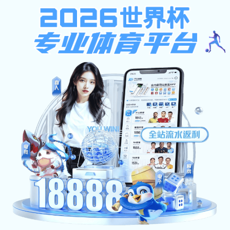
立即注册
bet体育平台
带您畅享全球体
育盛事
专业平台，数据精准，
高清直播
覆盖热门体育项
目。
聚焦足球、篮球、电竞等赛事，
每日内容实时更
新
。
极速访问
下载APP