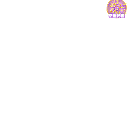
这样的超级明星势必会增加薪资空间压力，而这对于
任何一支球队来说都是一个重要考量因素。如果没有
合理平衡薪资结构的方法，即便想引进这样的明星也
会受到限制。
其次，在职业篮球界中，涉及超级明星的交易往往伴
随着复杂的人际关系和团队化学反应。如果接手后不
能很好地融入，新加入亮眼球员势必会影响原有团队
氛围，因此如何处理好这些问题也成为关键挑战之
一。
最后，还有一点值得注意的是，目前东部赛区竞争异
常激烈，各个强队之间实力相差无几。在这种情况
下，一旦某支球队成功引援，则极有可能改变整个联
盟格局。因此，对于投资如此巨额资产每一步决策都