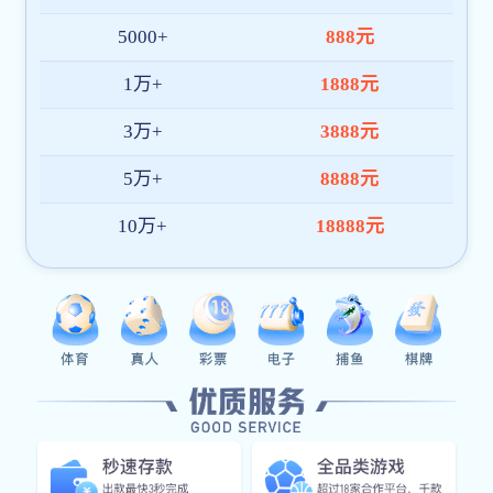
本文将从骑士对字母哥的追求、雄鹿的回应及其背
景、交易可能性的分析以及这一事件对联盟格局影响
等四个方面详细阐述这一话题。
1、骑士对字母哥的浓厚兴趣
克里夫兰骑士近年来在NBA中逐渐崭露头角，尤其是
在年轻球员的发展上取得了一定成绩。作为球队的重
要组成部分，年轻球员们展现出了巨大的潜力，这也
促使管理层希望通过引进更高水平的球员来提升整体
实力。在这样的背景下，骑士对于字母哥产生了浓厚
兴趣。
字母哥作为现役顶级球员之一，其个人能力和比赛影
响力毋庸置疑。他不仅在进攻端具备出色的得分能
力，同时在防守端也是一名优秀的多面手。因此，将